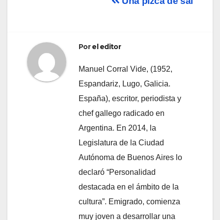
Navegación
Una pizca de sal
de
entradas
Por
el editor
Manuel Corral Vide, (1952,
Espandariz, Lugo, Galicia.
España), escritor, periodista y
chef gallego radicado en
Argentina. En 2014, la
Legislatura de la Ciudad
Autónoma de Buenos Aires lo
declaró “Personalidad
destacada en el ámbito de la
cultura”. Emigrado, comienza
muy joven a desarrollar una