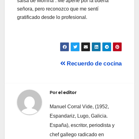
salsa de Morriña”. Me apené por la buena
señora, pero reconozco que me sentí
gratificado desde lo profesional.
Navegación
Recuerdo de cocina
de
entradas
Por
el editor
Manuel Corral Vide, (1952,
Espandariz, Lugo, Galicia.
España), escritor, periodista y
chef gallego radicado en