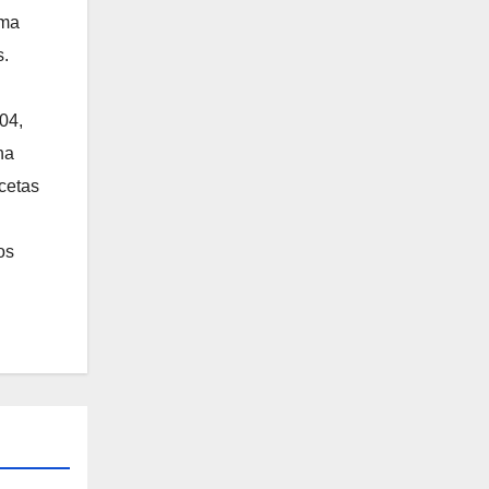
ama
s.
04,
na
ecetas
os