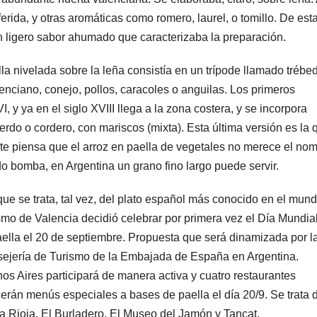
erida, y otras aromáticas como romero, laurel, o tomillo. De est
n ligero sabor ahumado que caracterizaba la preparación.
la nivelada sobre la leña consistía en un trípode llamado trébe
enciano, conejo, pollos, caracoles o anguilas. Los primeros
y ya en el siglo XVIII llega a la zona costera, y se incorpora
erdo o cordero, con mariscos (mixta). Esta última versión es la 
nte piensa que el arroz en paella de vegetales no merece el no
do bomba, en Argentina un grano fino largo puede servir.
ue se trata, tal vez, del plato español más conocido en el mund
smo de Valencia decidió celebrar por primera vez el Día Mundia
aella el 20 de septiembre. Propuesta que será dinamizada por l
ejería de Turismo de la Embajada de España en Argentina.
os Aires participará de manera activa y cuatro restaurantes
cerán menús especiales a bases de paella el día 20/9. Se trata 
a Rioja, El Burladero, El Museo del Jamón y Tancat.