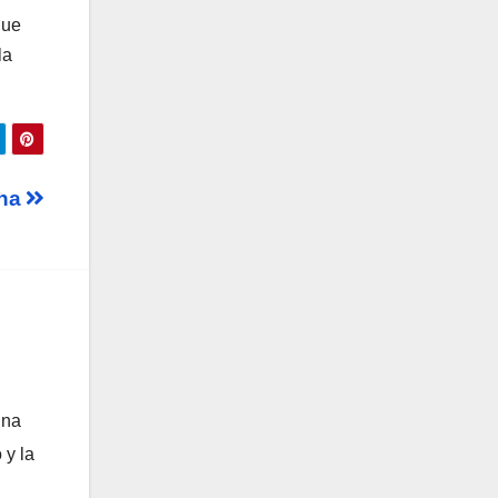
que
la
ena
una
 y la