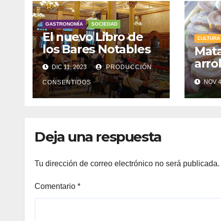
GASTRONOMÍA
SOCIEDAD
El nuevo Libro de
CULTURA
los Bares Notables
Mat
arro
DIC 11, 2023
PRODUCCIÓN
arge
NOV 4
CONSENTIDOS
Deja una respuesta
Tu dirección de correo electrónico no será publicada.
Comentario
*