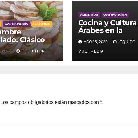
ALIMENTOS
GASTRONOMÍA
Cocina y Cultura
GASTRONOMÍA
HISTORIAS
Árabes en la
ambre
Argentina
llado. Clásico
AGO 15, 2023
EQUIPO
ntino
, 2023
EL EDITOR
MULTIMEDIA
Los campos obligatorios están marcados con
*