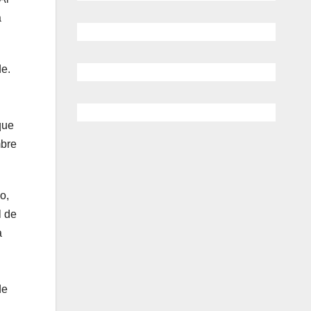
a
de.
que
mbre
o,
l de
a
de