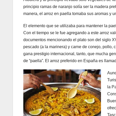
principio ramas de naranjo solía ser la madera pref
manera, el arroz en paella tomaba sus aromas y u
El elemento que se utilizaba para mantener la pael
Con el tiempo se le fue agregando a este arroz val
documentos mencionando el plato son del siglo XVI, 
pescado (a la marinera) y carne de conejo, pollo, c
gana prestigio internacional, tanto, que mucha ge
de “paella”. El arroz preferido en España es llama
Aunq
Turi
la P
Cons
Buen
ofre
Tasc