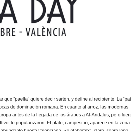
que “paella” quiere decir sartén, y define al recipiente. La “pat
pocas de dominación romana. En cuanto al arroz, las modernas
ropa antes de la llegada de los árabes a Al-Andalus, pero fuer
ltivo, lo popularizaron. El plato, campesino, aparece en la zona
a abundante huerta valenciana. Se elaboraba, claro, sobre leña. 