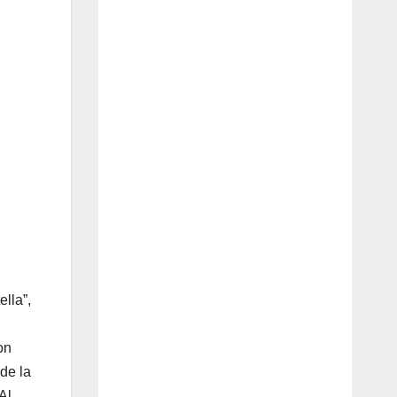
ella”,
on
 de la
Al