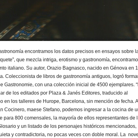
gastronomía encontramos los datos precisos en ensayos sobre l
anquete”, que mezcla intriga, erotismo y gastronomía, encontram
nto italiano. Su autor, Orazio Bagnasco, nacido en Génova en 
a. Coleccionista de libros de gastronomía antiguos, logró forma
e Gastronomie, con una colección inicial de 4500 ejemplares. “
r de los editados por Plaza & Janés Editores, traducido al
so en los talleres de Hurope, Barcelona, sin mención de fecha. 
ran Cocinero, maese Stefano, podemos ingresar a la cocina de u
e para 800 comensales, la mayoría de ellos representantes de l
 Glosario y un listado de los personajes históricos mencionados,
uieta y contradictoria, no pocas veces con doble moral. La nove