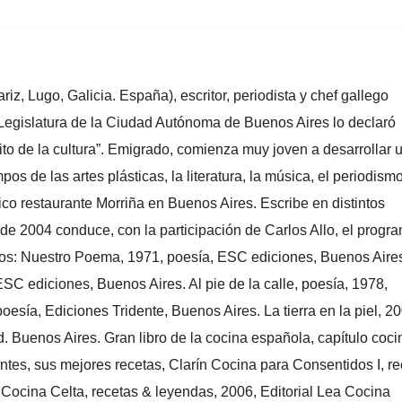
z, Lugo, Galicia. España), escritor, periodista y chef gallego
 Legislatura de la Ciudad Autónoma de Buenos Aires lo declaró
to de la cultura”. Emigrado, comienza muy joven a desarrollar 
pos de las artes plásticas, la literatura, la música, el periodismo
ico restaurante Morriña en Buenos Aires. Escribe en distintos
de 2004 conduce, con la participación de Carlos Allo, el progr
dos: Nuestro Poema, 1971, poesía, ESC ediciones, Buenos Aire
ESC ediciones, Buenos Aires. Al pie de la calle, poesía, 1978,
esía, Ediciones Tridente, Buenos Aires. La tierra en la piel, 20
d. Buenos Aires. Gran libro de la cocina española, capítulo coci
ntes, sus mejores recetas, Clarín Cocina para Consentidos I, r
s Cocina Celta, recetas & leyendas, 2006, Editorial Lea Cocina