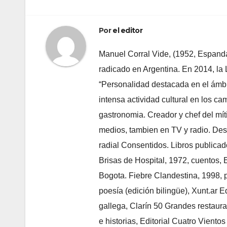
de
entradas
Por
el editor
Manuel Corral Vide, (1952, Espandari
radicado en Argentina. En 2014, la
“Personalidad destacada en el ámbi
intensa actividad cultural en los cam
gastronomia. Creador y chef del mít
medios, tambien en TV y radio. Des
radial Consentidos. Libros publica
Brisas de Hospital, 1972, cuentos, 
Bogota. Fiebre Clandestina, 1998, po
poesía (edición bilingüe), Xunt.ar E
gallega, Clarín 50 Grandes restaura
e historias, Editorial Cuatro Viento