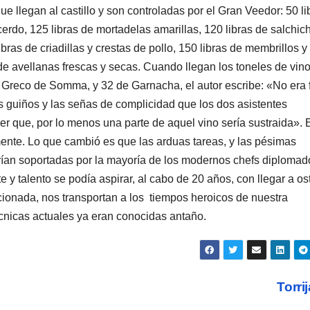
e llegan al castillo y son controladas por el Gran Veedor: 50 li
 cerdo, 125 libras de mortadelas amarillas, 120 libras de salchic
bras de criadillas y crestas de pollo, 150 libras de membrillos y
de avellanas frescas y secas. Cuando llegan los toneles de vino
 Greco de Somma, y 32 de Garnacha, el autor escribe: «No era f
os guiños y las señas de complicidad que los dos asistentes
er que, por lo menos una parte de aquel vino sería sustraida». 
ente. Lo que cambió es que las arduas tareas, y las pésimas
rían soportadas por la mayoría de los modernos chefs diplomad
 y talento se podía aspirar, al cabo de 20 años, con llegar a os
cionada, nos transportan a los tiempos heroicos de nuestra
cnicas actuales ya eran conocidas antaño.
Torri