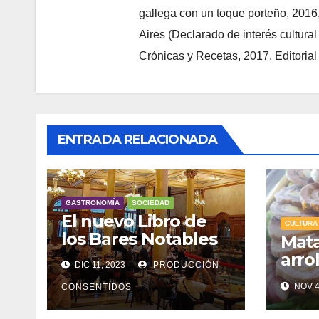
gallega con un toque porteño, 2016
Aires (Declarado de interés cultura
Crónicas y Recetas, 2017, Editorial
ENTRADA RELACIONADA
GASTRONOMÍA
SOCIEDAD
El nuevo Libro de
CULTURA
los Bares Notables
Mat
arro
DIC 11, 2023
PRODUCCIÓN
arge
NOV 4
CONSENTIDOS