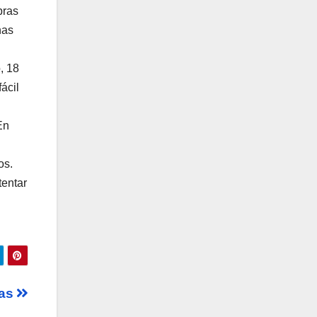
bras
has
, 18
ácil
En
os.
tentar
jas