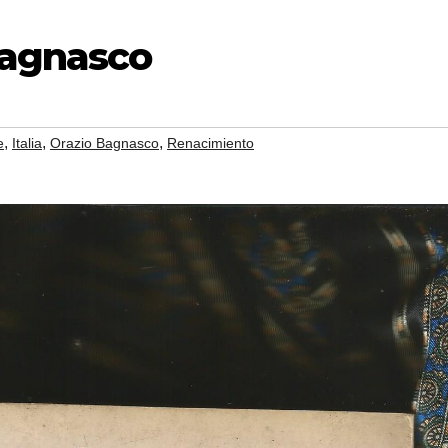
Bagnasco
,
,
,
e
Italia
Orazio Bagnasco
Renacimiento