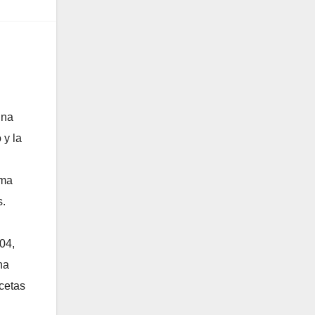
una
 y la
ama
s.
04,
na
ecetas