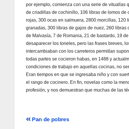
por ejemplo, comienza con una serie de vituallas qu
de criadillas de cochinillo, 106 libras de lomos de
rojas, 300 ocas en salmuera, 2800 morcillas, 120 li
granadas, 300 libras de gajos de nuez, 260 libras 
de Malvasía, 7 de Romania, 21 de bastardo, 19 de
desaparecer los toneles, pero las frases breves, l
intercambiaban con los carreteros permitían supon
todas partes se cocieron habas, en 1488 y actualm
condiciones de trabajo en aquellas cocinas, no se
Eran tiempos en que se ingresaba niño y con suerte
el rango de cocinero. En fin, novelas como la men
profesión, y nos demuestran que muchas de las té
Navegación
Pan de pobres