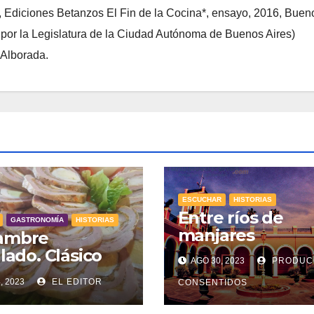
, Ediciones Betanzos El Fin de la Cocina*, ensayo, 2016, Buen
l por la Legislatura de la Ciudad Autónoma de Buenos Aires)
 Alborada.
ESCUCHAR
HISTORIAS
Entre ríos de
GASTRONOMÍA
HISTORIAS
manjares
ambre
llado. Clásico
AGO 30, 2023
PRODUC
ntino
, 2023
EL EDITOR
CONSENTIDOS