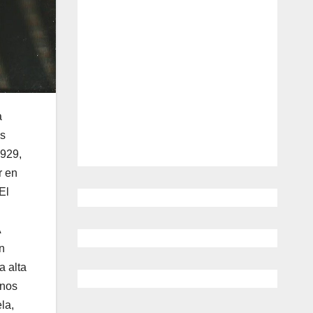
a
os
1929,
r en
El
A
n
a alta
 nos
la,