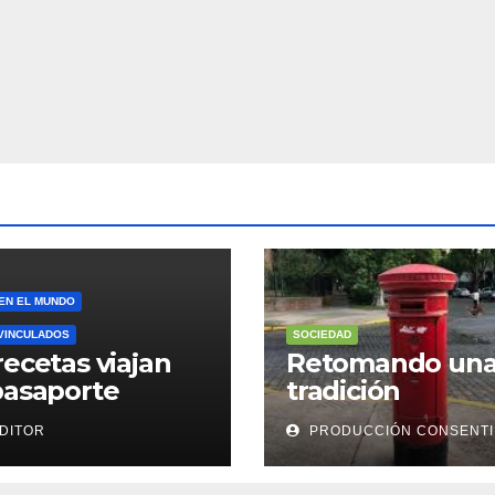
 EN EL MUNDO
VINCULADOS
SOCIEDAD
recetas viajan
Retomando un
pasaporte
tradición
DITOR
PRODUCCIÓN CONSENT