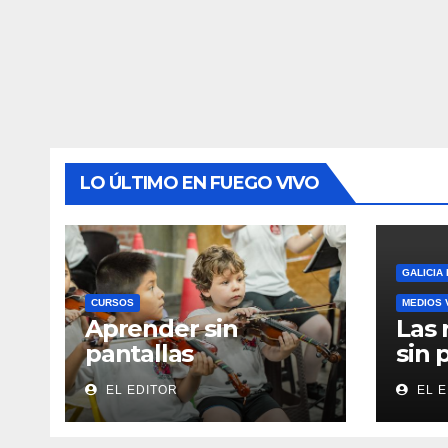
LO ÚLTIMO EN FUEGO VIVO
GALICIA
CURSOS
MEDIOS 
Aprender sin
Las 
pantallas
sin 
EL EDITOR
EL E