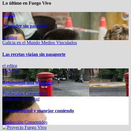
Lo último en Fuego Vivo
Cursos
Aprender sin pantallas
el editor
Galicia en el Mundo
Medios Vinculados
Las recetas viajan sin pasaporte
el editor
Sociedad
Retomando una tradición
Producción Consentidos
Alimentos
Sociedad
Licencia digital y manejar comiendo
Producción Consentidos