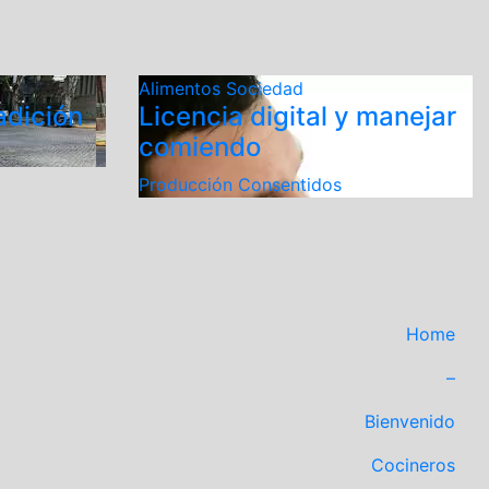
Alimentos
Sociedad
adición
Licencia digital y manejar
comiendo
Producción Consentidos
Home
–
Bienvenido
Cocineros