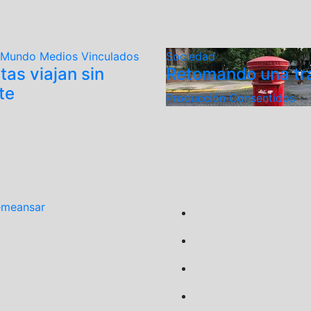
el Mundo
Medios Vinculados
Sociedad
tas viajan sin
Retomando una tr
te
Producción Consentidos
emeansar