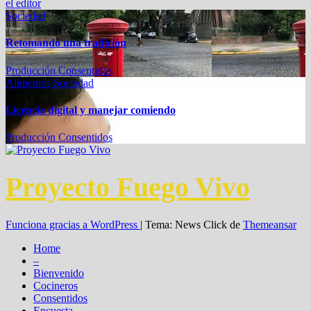
el editor
Sociedad
Retomando una tradición
Producción Consentidos
Alimentos
Sociedad
Licencia digital y manejar comiendo
Producción Consentidos
Proyecto Fuego Vivo
Funciona gracias a WordPress
|
Tema: News Click de
Themeansar
Home
–
Bienvenido
Cocineros
Consentidos
Encuesta