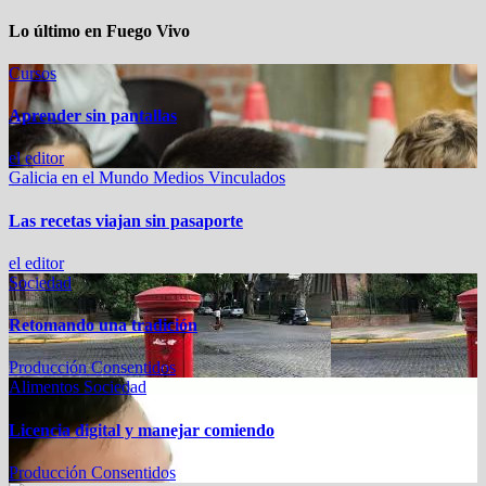
Lo último en Fuego Vivo
Cursos
Aprender sin pantallas
el editor
Galicia en el Mundo
Medios Vinculados
Las recetas viajan sin pasaporte
el editor
Sociedad
Retomando una tradición
Producción Consentidos
Alimentos
Sociedad
Licencia digital y manejar comiendo
Producción Consentidos