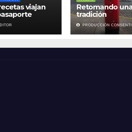
recetas viajan
Retomando un
pasaporte
tradición
DITOR
PRODUCCIÓN CONSENT