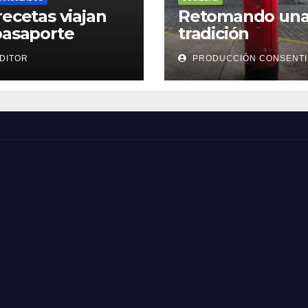
recetas viajan
Retomando un
pasaporte
tradición
DITOR
PRODUCCIÓN CONSENT