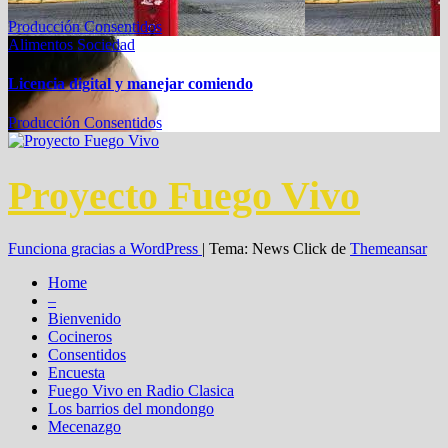
Producción Consentidos
Alimentos
Sociedad
Licencia digital y manejar comiendo
Producción Consentidos
Proyecto Fuego Vivo
Funciona gracias a WordPress
|
Tema: News Click de
Themeansar
Home
–
Bienvenido
Cocineros
Consentidos
Encuesta
Fuego Vivo en Radio Clasica
Los barrios del mondongo
Mecenazgo