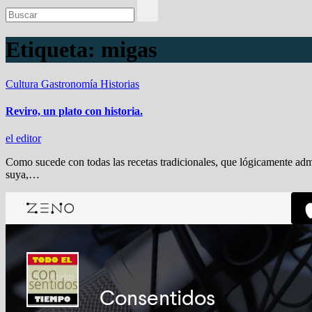
Etiqueta:
migas
Cultura
Gastronomía
Historias
Reviro, un plato con historia.
el editor
Como sucede con todas las recetas tradicionales, que lógicamente adm
suya,…