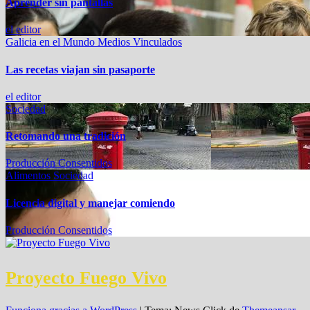
Aprender sin pantallas
el editor
Galicia en el Mundo
Medios Vinculados
Las recetas viajan sin pasaporte
el editor
Sociedad
Retomando una tradición
Producción Consentidos
Alimentos
Sociedad
Licencia digital y manejar comiendo
Producción Consentidos
Proyecto Fuego Vivo