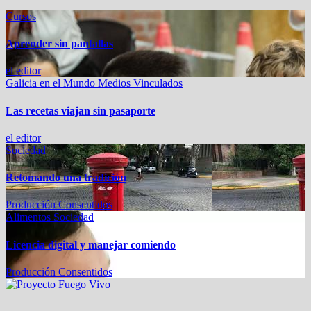
Cursos
Aprender sin pantallas
el editor
Galicia en el Mundo
Medios Vinculados
Las recetas viajan sin pasaporte
el editor
Sociedad
Retomando una tradición
Producción Consentidos
Alimentos
Sociedad
Licencia digital y manejar comiendo
Producción Consentidos