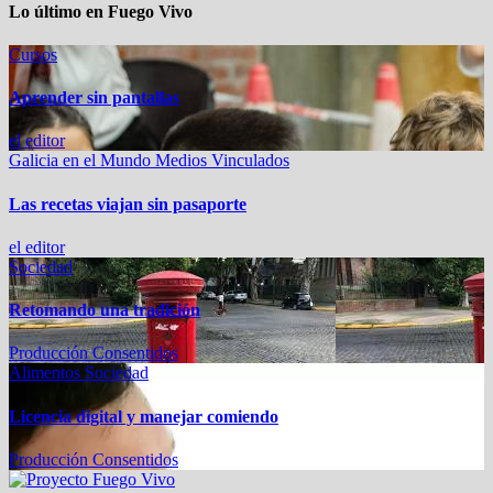
Lo último en Fuego Vivo
Cursos
Aprender sin pantallas
el editor
Galicia en el Mundo
Medios Vinculados
Las recetas viajan sin pasaporte
el editor
Sociedad
Retomando una tradición
Producción Consentidos
Alimentos
Sociedad
Licencia digital y manejar comiendo
Producción Consentidos