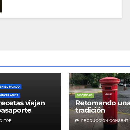
 EN EL MUNDO
VINCULADOS
SOCIEDAD
recetas viajan
Retomando un
pasaporte
tradición
DITOR
PRODUCCIÓN CONSENT