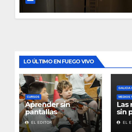
LO ÚLTIMO EN FUEGO VIVO
GALICIA
CURSOS
MEDIOS 
Aprender sin
Las 
pantallas
sin 
EL EDITOR
EL E