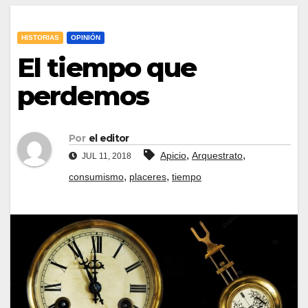
HISTORIAS
OPINIÓN
El tiempo que
perdemos
Por
el editor
,
,
Apicio
Arquestrato
JUL 11, 2018
,
,
consumismo
placeres
tiempo