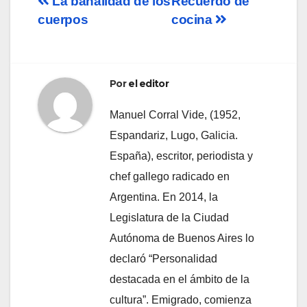
Navegación
La banalidad de los
Recuerdo de
cuerpos
cocina
de
entradas
Por
el editor
Manuel Corral Vide, (1952,
Espandariz, Lugo, Galicia.
España), escritor, periodista y
chef gallego radicado en
Argentina. En 2014, la
Legislatura de la Ciudad
Autónoma de Buenos Aires lo
declaró “Personalidad
destacada en el ámbito de la
cultura”. Emigrado, comienza