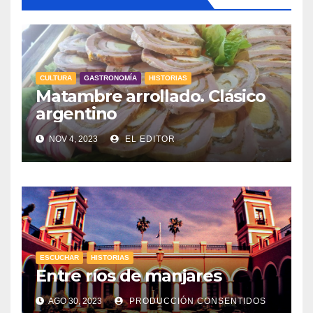
CULTURA
GASTRONOMÍA
HISTORIAS
Matambre arrollado. Clásico
argentino
NOV 4, 2023
EL EDITOR
ESCUCHAR
HISTORIAS
Entre ríos de manjares
AGO 30, 2023
PRODUCCIÓN CONSENTIDOS