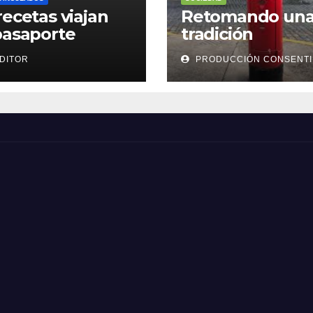
recetas viajan
Retomando un
pasaporte
tradición
DITOR
PRODUCCIÓN CONSENT