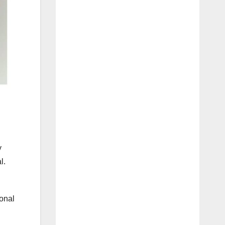
y
l.
onal