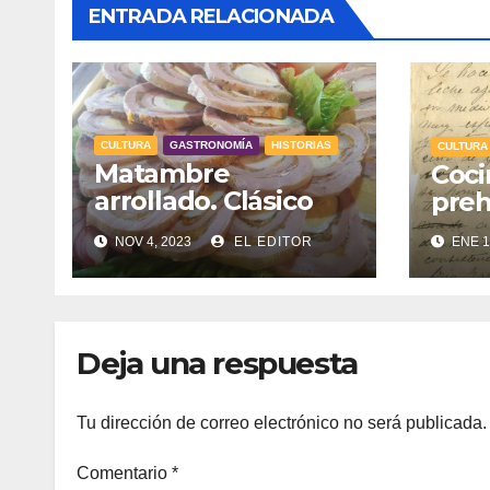
ENTRADA RELACIONADA
CULTURA
GASTRONOMÍA
HISTORIAS
CULTURA
Matambre
Coci
arrollado. Clásico
preh
argentino
NOV 4, 2023
EL EDITOR
ENE 1
Deja una respuesta
Tu dirección de correo electrónico no será publicada.
Comentario
*