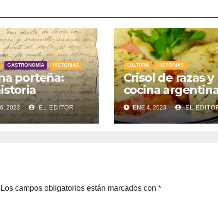
GASTRONOMÍA
HISTORIAS
CULTURA
HISTORIAS
na porteña:
Crisol de razas y
istoria
cocina argentin
6, 2023
EL EDITOR
ENE 4, 2023
EL EDITO
Los campos obligatorios están marcados con
*