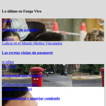
Lo último en Fuego Vivo
Cursos
Aprender sin pantallas
el editor
Galicia en el Mundo
Medios Vinculados
Las recetas viajan sin pasaporte
el editor
Sociedad
Retomando una tradición
Producción Consentidos
Alimentos
Sociedad
Licencia digital y manejar comiendo