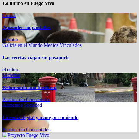
Lo último en Fuego Vivo
Cursos
Aprender sin pantallas
el editor
Galicia en el Mundo
Medios Vinculados
Las recetas viajan sin pasaporte
el editor
Sociedad
Retomando una tradición
Producción Consentidos
Alimentos
Sociedad
Licencia digital y manejar comiendo
Producción Consentidos