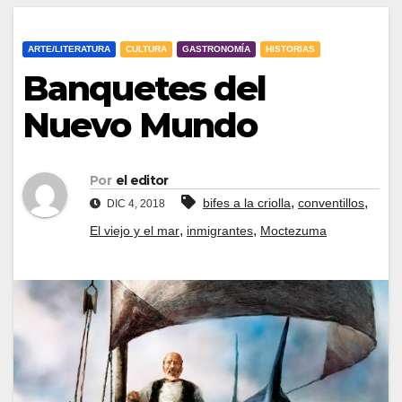
ARTE/LITERATURA
CULTURA
GASTRONOMÍA
HISTORIAS
Banquetes del
Nuevo Mundo
Por
el editor
,
,
bifes a la criolla
conventillos
DIC 4, 2018
,
,
El viejo y el mar
inmigrantes
Moctezuma