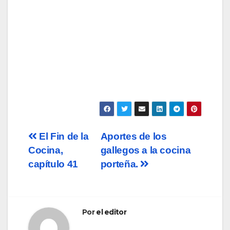
Navegación
El Fin de la
Aportes de los
Cocina,
gallegos a la cocina
de
capítulo 41
porteña.
entradas
Por
el editor