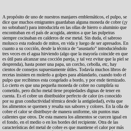
A propósito de uno de nuestros manjares emblemáticos, el pulpo, se
dice que muchos emigrantes guardaban alguna moneda de cobre (¡y
no sobraban!) para introducirla en las ollas de hierro o aluminio que
encontraban en el país de acogida, atentos a que las pulpeiras
siempre cocinaban en calderos de ese metal. Sin duda, el sabroso
molusco esta rodeado de mitos, en vida y luego de ser apresados. En
cuanto a su cocción, desde la técnica de “asustarlo” introduciéndolo
tres veces en el agua hirviendo (algo que la mayoría coincide en que
es útil para alcanzar una cocción pareja, y tal vez evitar que la piel se
desprenda), hasta poner una papa, un corcho, cebolla, etc, hay
cientos de consejos supuestamente útiles. Todavía muchos libros de
recetas insisten en molerlo a golpes para ablandarlo, cuando todo el
pulpo que recibimos esta congelado a bordo, y por ende tiernizado.
Lo cierto es que una pequeña moneda de cobre no cumpliría su
cometido, pero dicho metal tiene propiedades dignas de tener en
cuenta. Es el cobre un distribuidor perfecto de calor (es conocido
por su gran conductividad térmica desde la antigüedad), evita que
los alimentos se quemen y resalta sus sabores y colores. En la olla de
cobre el calor se distribuye de manera uniforme, sin puntos mas
calientes que otros. De esta manera los alimentos se cuecen igual en
el fondo, en el medio o en los bordes del recipiente. Otra de las
características del metal de cobre es que mantiene el calor por más