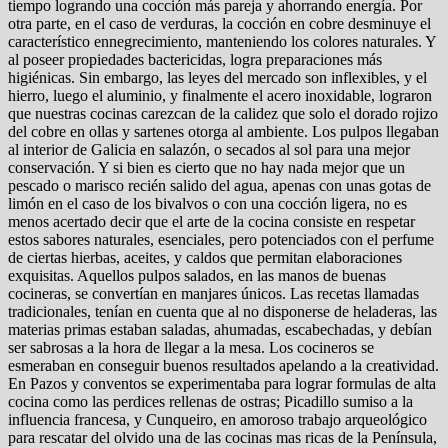
tiempo logrando una cocción más pareja y ahorrando energía. Por
otra parte, en el caso de verduras, la cocción en cobre desminuye el
característico ennegrecimiento, manteniendo los colores naturales. Y
al poseer propiedades bactericidas, logra preparaciones más
higiénicas. Sin embargo, las leyes del mercado son inflexibles, y el
hierro, luego el aluminio, y finalmente el acero inoxidable, lograron
que nuestras cocinas carezcan de la calidez que solo el dorado rojizo
del cobre en ollas y sartenes otorga al ambiente. Los pulpos llegaban
al interior de Galicia en salazón, o secados al sol para una mejor
conservación. Y si bien es cierto que no hay nada mejor que un
pescado o marisco recién salido del agua, apenas con unas gotas de
limón en el caso de los bivalvos o con una cocción ligera, no es
menos acertado decir que el arte de la cocina consiste en respetar
estos sabores naturales, esenciales, pero potenciados con el perfume
de ciertas hierbas, aceites, y caldos que permitan elaboraciones
exquisitas. Aquellos pulpos salados, en las manos de buenas
cocineras, se convertían en manjares únicos. Las recetas llamadas
tradicionales, tenían en cuenta que al no disponerse de heladeras, las
materias primas estaban saladas, ahumadas, escabechadas, y debían
ser sabrosas a la hora de llegar a la mesa. Los cocineros se
esmeraban en conseguir buenos resultados apelando a la creatividad.
En Pazos y conventos se experimentaba para lograr formulas de alta
cocina como las perdices rellenas de ostras; Picadillo sumiso a la
influencia francesa, y Cunqueiro, en amoroso trabajo arqueológico
para rescatar del olvido una de las cocinas mas ricas de la Península,