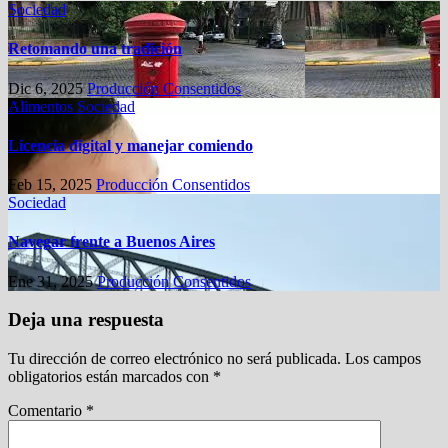
Sociedad
Retomando una tradición
Dic 6, 2025
Producción Consentidos
Alimentos
Sociedad
Licencia digital y manejar comiendo
Feb 15, 2025
Producción Consentidos
Sociedad
Navegar frente a Buenos Aires
Ene 31, 2025
Producción Consentidos
Deja una respuesta
Tu dirección de correo electrónico no será publicada.
Los campos
obligatorios están marcados con
*
Comentario
*