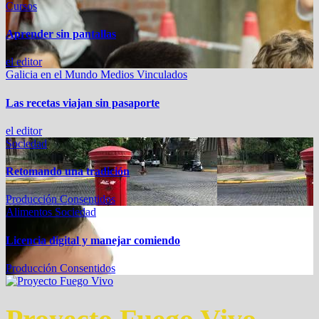
Cursos
Aprender sin pantallas
el editor
Galicia en el Mundo
Medios Vinculados
Las recetas viajan sin pasaporte
el editor
Sociedad
Retomando una tradición
Producción Consentidos
Alimentos
Sociedad
Licencia digital y manejar comiendo
Producción Consentidos