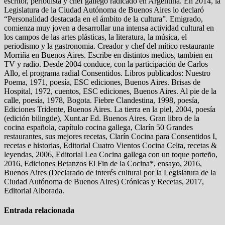
escritor, periodista y chef gallego radicado en Argentina. En 2014, la
Legislatura de la Ciudad Autónoma de Buenos Aires lo declaró
“Personalidad destacada en el ámbito de la cultura”. Emigrado,
comienza muy joven a desarrollar una intensa actividad cultural en
los campos de las artes plásticas, la literatura, la música, el
periodismo y la gastronomia. Creador y chef del mítico restaurante
Morriña en Buenos Aires. Escribe en distintos medios, tambien en
TV y radio. Desde 2004 conduce, con la participación de Carlos
Allo, el programa radial Consentidos. Libros publicados: Nuestro
Poema, 1971, poesía, ESC ediciones, Buenos Aires. Brisas de
Hospital, 1972, cuentos, ESC ediciones, Buenos Aires. Al pie de la
calle, poesía, 1978, Bogota. Fiebre Clandestina, 1998, poesía,
Ediciones Tridente, Buenos Aires. La tierra en la piel, 2004, poesía
(edición bilingüe), Xunt.ar Ed. Buenos Aires. Gran libro de la
cocina española, capítulo cocina gallega, Clarín 50 Grandes
restaurantes, sus mejores recetas, Clarín Cocina para Consentidos I,
recetas e historias, Editorial Cuatro Vientos Cocina Celta, recetas &
leyendas, 2006, Editorial Lea Cocina gallega con un toque porteño,
2016, Ediciones Betanzos El Fin de la Cocina*, ensayo, 2016,
Buenos Aires (Declarado de interés cultural por la Legislatura de la
Ciudad Autónoma de Buenos Aires) Crónicas y Recetas, 2017,
Editorial Alborada.
Entrada relacionada