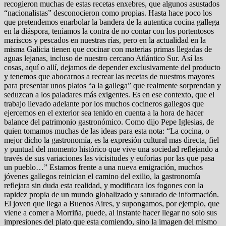
recogieron muchas de estas recetas enxebres, que algunos asustados
“nacionalistas” desconocieron como propias. Hasta hace poco los
que pretendemos enarbolar la bandera de la autentica cocina gallega
en la diáspora, teníamos la contra de no contar con los portentosos
mariscos y pescados en nuestras rías, pero en la actualidad en la
misma Galicia tienen que cocinar con materias primas llegadas de
aguas lejanas, incluso de nuestro cercano Atlántico Sur. Así las
cosas, aquí o allí, dejamos de depender exclusivamente del producto
y tenemos que abocarnos a recrear las recetas de nuestros mayores
para presentar unos platos “a la gallega” que realmente sorprendan y
seduzcan a los paladares más exigentes. Es en ese contexto, que el
trabajo llevado adelante por los muchos cocineros gallegos que
ejercemos en el exterior sea tenido en cuenta a la hora de hacer
balance del patrimonio gastronómico. Como dijo Pepe Iglesias, de
quien tomamos muchas de las ideas para esta nota: “La cocina, o
mejor dicho la gastronomía, es la expresión cultural mas directa, fiel
y puntual del momento histórico que vive una sociedad reflejando a
través de sus variaciones las vicisitudes y euforias por las que pasa
un pueblo…” Estamos frente a una nueva emigración, muchos
jóvenes gallegos reinician el camino del exilio, la gastronomía
reflejara sin duda esta realidad, y modificara los fogones con la
rapidez propia de un mundo globalizado y saturado de información.
El joven que llega a Buenos Aires, y supongamos, por ejemplo, que
viene a comer a Morriña, puede, al instante hacer llegar no solo sus
impresiones del plato que esta comiendo, sino la imagen del mismo