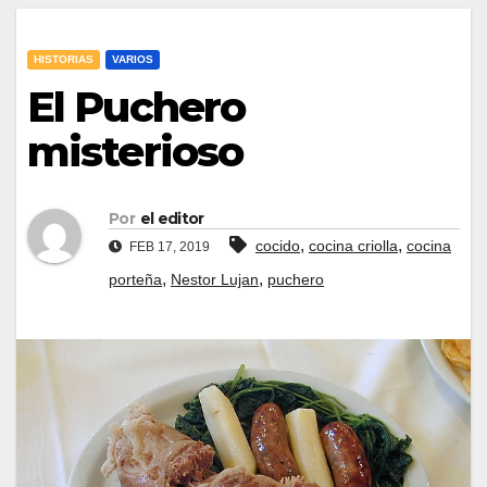
HISTORIAS
VARIOS
El Puchero
misterioso
Por
el editor
,
,
cocido
cocina criolla
cocina
FEB 17, 2019
,
,
porteña
Nestor Lujan
puchero