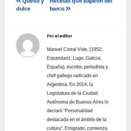
Navegación
Queso y
Recetas que bajaron del
dulce
barco
de
entradas
Por
el editor
Manuel Corral Vide, (1952,
Espandariz, Lugo, Galicia.
España), escritor, periodista y
chef gallego radicado en
Argentina. En 2014, la
Legislatura de la Ciudad
Autónoma de Buenos Aires lo
declaró “Personalidad
destacada en el ámbito de la
cultura”. Emigrado, comienza