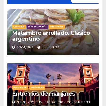
CULTURA
GASTRONOMÍA
HISTORIAS
Matambre arrollado. Clásico
argentino
NOV 4, 2023
EL EDITOR
ESCUCHAR
HISTORIAS
Entre ríos de manjares
AGO 30, 2023
PRODUCCIÓN CONSENTIDOS