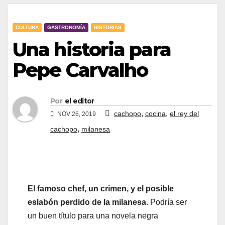
CULTURA
GASTRONOMÍA
HISTORIAS
Una historia para
Pepe Carvalho
Por
el editor
,
,
cachopo
cocina
el rey del
NOV 26, 2019
,
cachopo
milanesa
El famoso chef, un crimen, y el posible
eslabón perdido de la milanesa.
Podría ser
un buen título para una novela negra