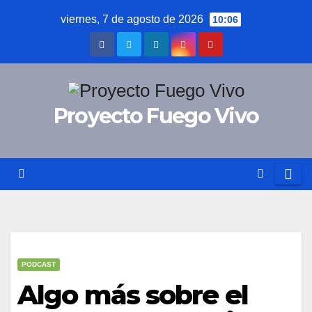
Saltar
viernes, 7 de agosto de 2026
10:06
al
contenido
Proyecto Fuego Vivo
PODCAST
Algo más sobre el