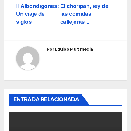
Navegación
Albondigones:
El choripan, rey de
Un viaje de
las comidas
de
siglos
callejeras
entradas
Por
Equipo Multimedia
ENTRADA RELACIONADA