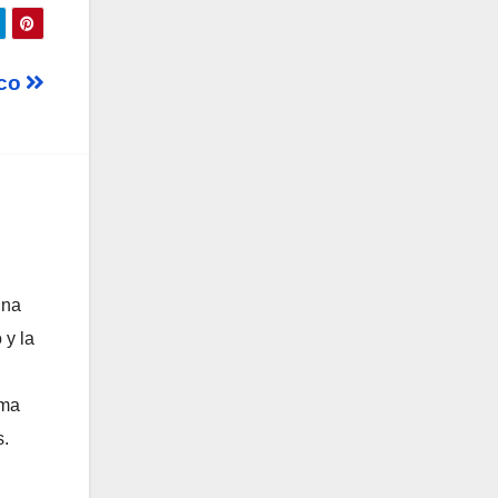
sco
una
 y la
ama
s.