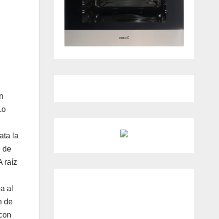
n
Lo
ata la
o de
 raíz
a al
n de
 con