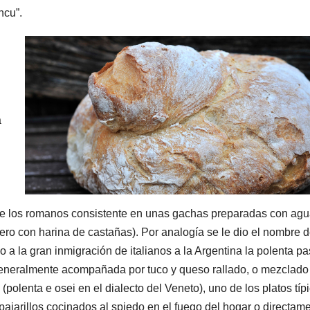
ncu”.
a
re los romanos consistente en unas gachas preparadas con agu
ero con harina de castañas). Por analogía se le dio el nombre 
 a la gran inmigración de italianos a la Argentina la polenta pa
generalmente acompañada por tuco y queso rallado, o mezclado
polenta e osei en el dialecto del Veneto), uno de los platos típ
 pajarillos cocinados al spiedo en el fuego del hogar o directam