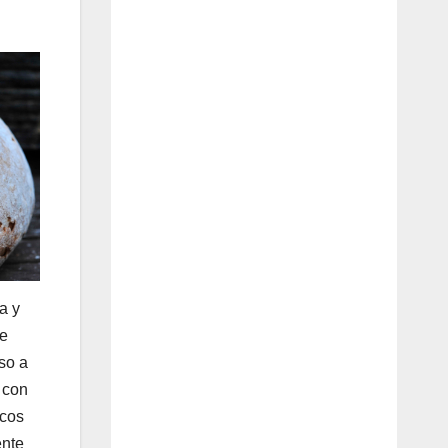
a y
de
so a
 con
icos
ente