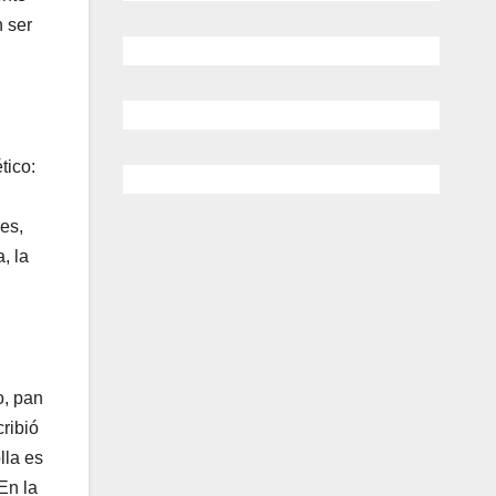
n ser
tico:
res,
, la
o, pan
ribió
lla es
En la