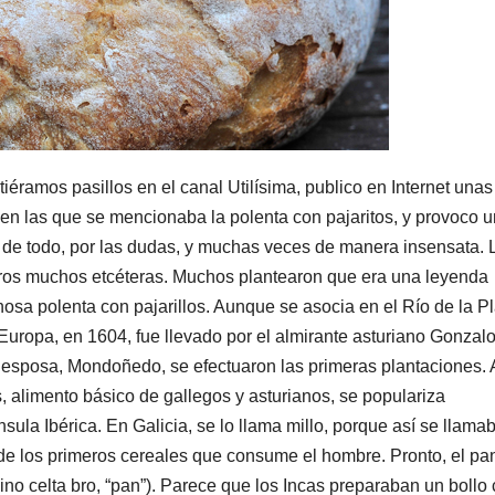
ramos pasillos en el canal Utilísima, publico en Internet unas
 en las que se mencionaba la polenta con pajaritos, y provoco u
a de todo, por las dudas, y muchas veces de manera insensata. 
otros muchos etcéteras. Muchos plantearon que era una leyenda
sa polenta con pajarillos. Aunque se asocia en el Río de la Pl
a Europa, en 1604, fue llevado por el almirante asturiano Gonzal
su esposa, Mondoñedo, se efectuaron las primeras plantaciones. A
, alimento básico de gallegos y asturianos, se populariza
sula Ibérica. En Galicia, se lo llama millo, porque así se llamab
 de los primeros cereales que consume el hombre. Pronto, el pa
no celta bro, “pan”). Parece que los Incas preparaban un bollo