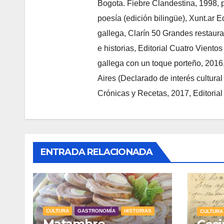
Bogota. Fiebre Clandestina, 1998, po
poesía (edición bilingüe), Xunt.ar E
gallega, Clarín 50 Grandes restaura
e historias, Editorial Cuatro Viento
gallega con un toque porteño, 2016
Aires (Declarado de interés cultura
Crónicas y Recetas, 2017, Editorial
ENTRADA RELACIONADA
CULTURA
GASTRONOMÍA
HISTORIAS
CULTURA
Matambre