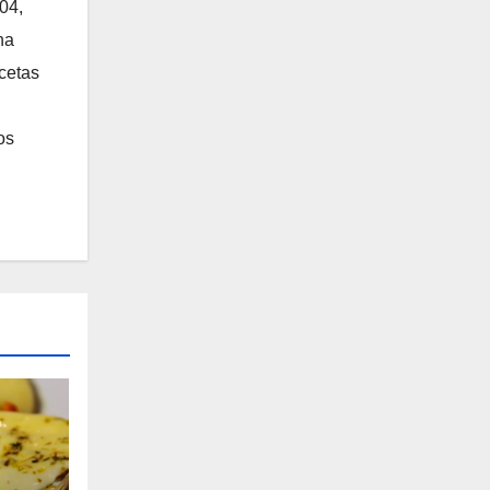
04,
na
ecetas
os