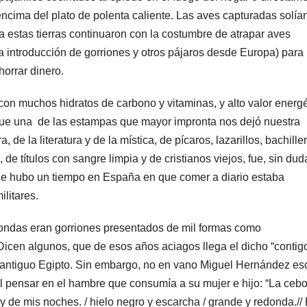
encima del plato de polenta caliente. Las aves capturadas solía
r a estas tierras continuaron con la costumbre de atrapar aves
introducción de gorriones y otros pájaros desde Europa) para
horrar dinero.
con muchos hidratos de carbono y vitaminas, y alto valor energé
do que una de las estampas que mayor impronta nos dejó nuestra
 de la literatura y de la mística, de pícaros, lazarillos, bachille
e títulos con sangre limpia y de cristianos viejos, fue, sin duda
que hubo un tiempo en España en que comer a diario estaba
litares.
 fondas eran gorriones presentados de mil formas como
cen algunos, que de esos años aciagos llega el dicho “contig
l antiguo Egipto. Sin embargo, no en vano Miguel Hernández esc
l pensar en el hambre que consumía a su mujer e hijo: “La cebo
 y de mis noches. / hielo negro y escarcha / grande y redonda.// 