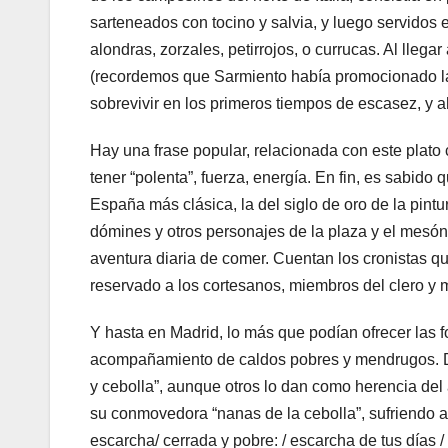
sarteneados con tocino y salvia, y luego servidos 
alondras, zorzales, petirrojos, o currucas. Al llega
(recordemos que Sarmiento había promocionado la 
sobrevivir en los primeros tiempos de escasez, y a
Hay una frase popular, relacionada con este plato 
tener “polenta”, fuerza, energía. En fin, es sabi
España más clásica, la del siglo de oro de la pintura,
dómines y otros personajes de la plaza y el mesón, d
aventura diaria de comer. Cuentan los cronistas 
reservado a los cortesanos, miembros del clero y mi
Y hasta en Madrid, lo más que podían ofrecer las
acompañamiento de caldos pobres y mendrugos. Di
y cebolla”, aunque otros lo dan como herencia de
su conmovedora “nanas de la cebolla”, sufriendo a
escarcha/ cerrada y pobre: / escarcha de tus días /