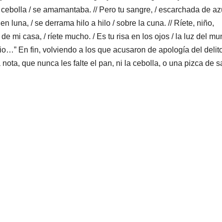
 cebolla / se amamantaba. // Pero tu sangre, / escarchada de az
n luna, / se derrama hilo a hilo / sobre la cuna. // Ríete, niño,
de mi casa, / ríete mucho. / Es tu risa en los ojos / la luz del mu
acio…” En fin, volviendo a los que acusaron de apología del delito
ota, que nunca les falte el pan, ni la cebolla, o una pizca de s