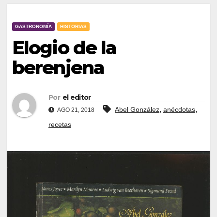
GASTRONOMÍA
HISTORIAS
Elogio de la
berenjena
Por
el editor
,
,
Abel González
anécdotas
AGO 21, 2018
recetas