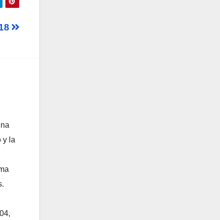
018
una
 y la
ama
s.
04,