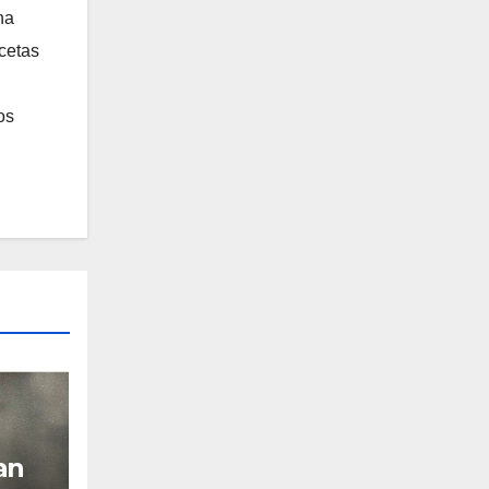
na
ecetas
os
an