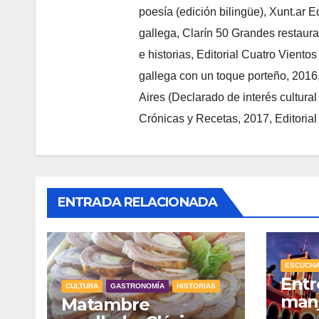
poesía (edición bilingüe), Xunt.ar E
gallega, Clarín 50 Grandes restaura
e historias, Editorial Cuatro Viento
gallega con un toque porteño, 2016
Aires (Declarado de interés cultura
Crónicas y Recetas, 2017, Editorial
ENTRADA RELACIONADA
ESCUCH
Entr
CULTURA
GASTRONOMÍA
HISTORIAS
man
Matambre