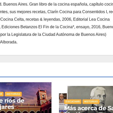
d. Buenos Aires. Gran libro de la cocina española, capítulo coci
ntes, sus mejores recetas, Clarín Cocina para Consentidos I, r
s Cocina Celta, recetas & leyendas, 2006, Editorial Lea Cocina
, Ediciones Betanzos El Fin de la Cocina*, ensayo, 2016, Buen
l por la Legislatura de la Ciudad Autónoma de Buenos Aires)
 Alborada.
AR
HISTORIAS
e ríos de
ESCUCHAR
HISTORIAS
jares
Más acerca de S