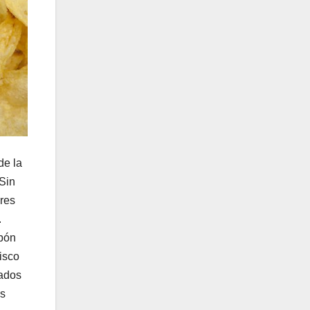
de la
 Sin
res
.
rbón
isco
iados
os