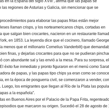
 en la España del siglo XVIII”, afirma que las papas se
n las regiones de Asturias y Galicia, sin mencionar que se
 procedimientos para elaborar las papas fritas están mejor
eses llaman crisps, y los norteamericanos chips, cortadas en
ra que salgan bien crocantes, nacieron en un restaurante llama
ork, en 1853. La leyenda dice que el cocinero, llamado Georg
ada menos que el millonario Cornelius Vanderbilt) que demanda
bien finas, y dejarlas crocantes para que no se pudieran pincha
eó con abundante sal y las envió a la mesa. Para su sorpresa, el
. El éxito fue inmediato y pronto figuraron en el menú como Sara
ladora de papas, y las papas tipo chips ya eran como se conoc
ña, en la época de posguerra civil, se comenzaron a vender, con
. Luego, los emigrantes que llegan al Río de la Plata las popula
apas a la española”.
das en Buenos Aires por el Palacio de la Papa Frita, regentead
episodios que marcaron su origen. Sucedió el 28 de agosto de 