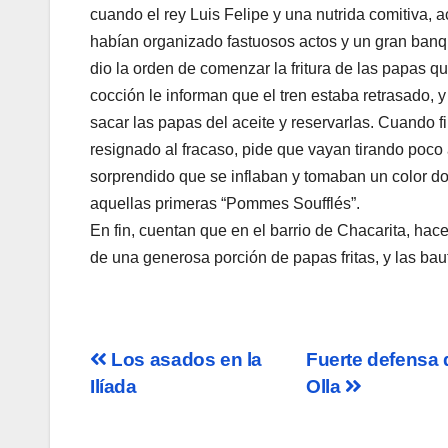
cuando el rey Luis Felipe y una nutrida comitiva, a
habían organizado fastuosos actos y un gran banque
dio la orden de comenzar la fritura de las papas qu
cocción le informan que el tren estaba retrasado, 
sacar las papas del aceite y reservarlas. Cuando fin
resignado al fracaso, pide que vayan tirando poco a
sorprendido que se inflaban y tomaban un color d
aquellas primeras “Pommes Soufflés”.
En fin, cuentan que en el barrio de Chacarita, hac
de una generosa porción de papas fritas, y las bauti
Navegación
Los asados en la
Fuerte defensa 
Ilíada
Olla
de