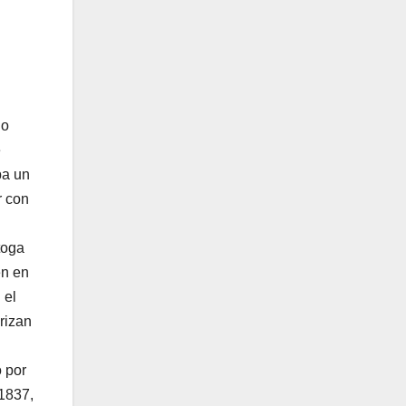
do
e
ba un
r con
toga
en en
 el
rizan
o por
1837,