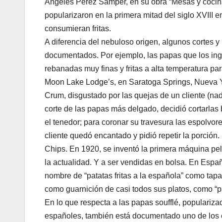
Ángeles Pérez Samper, en su obra “Mesas y cocinas
popularizaron en la primera mitad del siglo XVIII e
consumieran fritas.
A diferencia del nebuloso origen, algunos cortes y
documentados. Por ejemplo, las papas que los ingl
rebanadas muy finas y fritas a alta temperatura pa
Moon Lake Lodge’s, en Saratoga Springs, Nueva Y
Crum, disgustado por las quejas de un cliente (n
corte de las papas más delgado, decidió cortarlas 
el tenedor; para coronar su travesura las espolvor
cliente quedó encantado y pidió repetir la porción
Chips. En 1920, se inventó la primera máquina pe
la actualidad. Y a ser vendidas en bolsa. En Espa
nombre de “patatas fritas a la española” como tapa
como guarnición de casi todos sus platos, como “p
En lo que respecta a las papas soufflé, populariza
españoles, también está documentado uno de los 