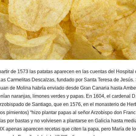
rtir de 1573 las patatas aparecen en las cuentas del Hospital 
e Las Carmelitas Descalzas, fundado por Santa Teresa de Jesús.
Juan de Molina habría enviado desde Gran Canaria hasta Ambe
nían naranjas, limones verdes y papas. En 1604, el cardenal D
Arzobispado de Santiago, que en 1576, en el monasterio de He
os pimientos) “hizo plantar papas al señor Arzobispo don Franc
s por bastas y no volviesen a plantarse en Galicia hasta med
 XIX apenas aparecen recetas que citen la papa, pero María de l