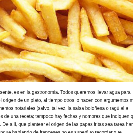
sente, es en la gastronomía. Todos queremos llevar agua para
el origen de un plato, al tiempo otros lo hacen con argumentos 
tos notariales (salvo, tal vez, la salsa boloñesa o ragú alla
les de una receta; tampoco hay fechas y nombres que indiquen 
 De allí, que plantear el origen de las papas fritas sea tarea har
 Aunque hablando de franceses no es superfluo recordar que