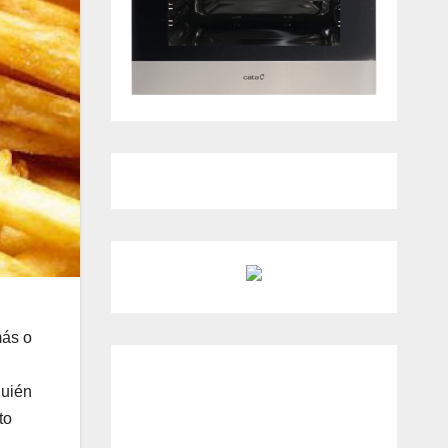
más o
quién
to