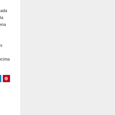
cada
la
dena
es
encima
e