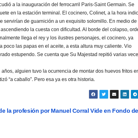
cudió a la inauguración del ferrocarril Paris-Saint Germain. Se
te en la estación terminal. El cocinero, Colinet, a la hora indi
e servirían de guarnición a un exquisito solomillo. En medio de 
y ascendiendo la cuesta con dificultad. Al borde del colapso, or
almente llega el rey y los ilustres personajes, el cocinero, ya
 poco las papas en el aceite, a esta altura muy caliente. Vio
orado estupendo. Se cuenta que Su Majestad repitió varias vec
e años, alguien tuvo la ocurrencia de montar dos huevos fritos 
zó “a caballo”. Pero esa ya es otra historia.
de la profesión por Manuel Corral Vide en Fondo d