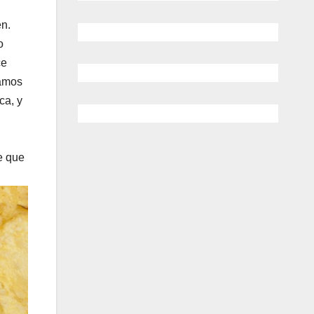
en.
o
ce
gamos
ca, y
e que