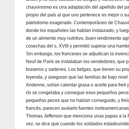
chauvinismo es una adaptación del apellido del pat
propio del país al que uno pertenece es mejor o sup
patriotismo exagerado. Contemporáneo de Chauvin
donde los españoles las habían instaurado, y lueg
de un alimento muy nutritivo, buen rendimiento agrí
cosechas del s. XVIII y permitió superar una hambr
Sin embargo, los franceses se adjudican la invenci
Neuf de París se instalaban los vendedores, que pr
braseros y sartenes. Los belgas, que tienen su pro
leyenda, y aseguran que las familias de bajo nivel
Andenne, solían calentar grasa o aceite para freí
río se congelaba y conseguir esos pequeños peces
pequeños peces que no habían conseguido, y freían
francés, parecen avalarlo fuentes norteamericanas.
Thomas Jefferson que menciona unas papas a la fr
vez, se dice que cuando los soldados estadounide