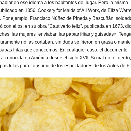
r hablar en ese idioma a los habitantes del lugar. Pero la misma
publicado en 1856, Cookery for Maids of All Work, de Eliza Warr
 Por ejemplo, Francisco Núñez de Pineda y Bascuñán, soldad
ó con ellos, en su obra “Cautiverio feliz”, publicada en 1673, di
hes, las mujeres “enviaban las papas fritas y guisadas». Ten
ramente no las cortaban, sin duda se frieron en grasa o mante
 papas fritas que conocemos. En cualquier caso, el documento
a conocida en América desde el siglo XVII. Si mal no recuerdo,
as fritas para consumo de los espectadores de los Autos de F