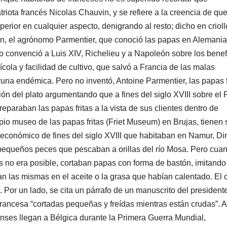
riota francés Nicolas Chauvin, y se refiere a la creencia de que
erior en cualquier aspecto, denigrando al resto; dicho en crioll
, el agrónomo Parmentier, que conoció las papas en Alemania
o convenció a Luis XIV, Richelieu y a Napoleón sobre los benef
cola y facilidad de cultivo, que salvó a Francia de las malas
una endémica. Pero no inventó, Antoine Parmentier, las papas f
ón del plato argumentando que a fines del siglo XVIII sobre el 
eparaban las papas fritas a la vista de sus clientes dentro de
pio museo de las papas fritas (Friet Museum) en Brujas, tienen 
 económico de fines del siglo XVIII que habitaban en Namur, Di
r pequeños peces que pescaban a orillas del río Mosa. Pero cua
 no era posible, cortaban papas con forma de bastón, imitando
 las mismas en el aceite o la grasa que habían calentado. El 
 Por un lado, se cita un párrafo de un manuscrito del president
ancesa “cortadas pequeñas y freídas mientras están crudas”. A
nses llegan a Bélgica durante la Primera Guerra Mundial,