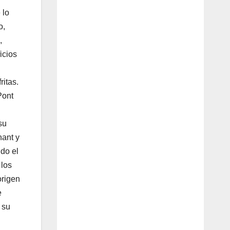
 lo
o,
,
icios
ritas.
Pont
su
nant y
ndo el
 los
origen
e
 su