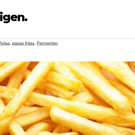
rigen.
,
,
ñolas
papas fritas
Parmentier