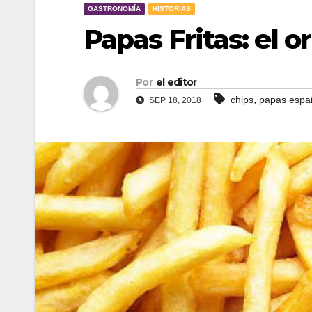
GASTRONOMÍA
HISTORIAS
Papas Fritas: el o
Por
el editor
,
chips
papas espa
SEP 18, 2018