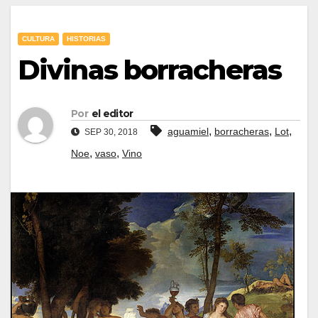
CULTURA
HISTORIAS
Divinas borracheras
Por
el editor
,
,
,
aguamiel
borracheras
Lot
SEP 30, 2018
,
,
Noe
vaso
Vino