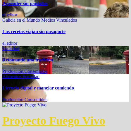
Aprender sin pantallas
el editor
Galicia en el Mundo
Medios Vinculados
Las recetas viajan sin pasaporte
el editor
Sociedad
Retomando una tradición
Producción Consentidos
Alimentos
Sociedad
Licencia digital y manejar comiendo
Producción Consentidos
Proyecto Fuego Vivo